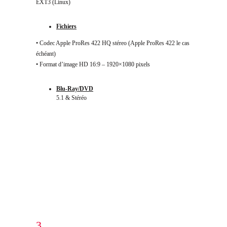
EXT3 (Linux)
Fichiers
• Codec Apple ProRes 422 HQ stéreo (Apple ProRes 422 le cas
échéant)
• Format d’image HD 16:9 – 1920×1080 pixels
Blu-Ray/DVD
5.1 & Stéréo
3