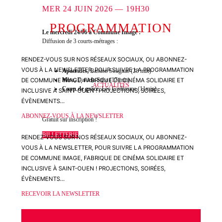
MER 24 JUIN 2026 — 19H30
PROGRAMMATION
Le mercredi 24/06 à Commune Image :
Diffusion de 3 courts-métrages :
RENDEZ-VOUS SUR NOS RÉSEAUX SOCIAUX, OU ABONNEZ-
VOUS À LA NEWSLETTER, POUR SUIVRE LA PROGRAMMATION
Apatrides
,
Bastien Solignac
(28 min)
Mira
,
Daniela Saba
(17 min)
DE COMMUNE IMAGE, FABRIQUE DE CINÉMA SOLIDAIRE ET
ACTUALITÉS
Coup de grâce
,
Léo Guillaume
(11min)
INCLUSIVE À SAINT-OUEN ! PROJECTIONS, SOIRÉES,
ÉVÈNEMENTS…
ABONNEZ-VOUS À LA NEWSLETTER
Gratuit sur inscription !
BILLETTERIE
RENDEZ-VOUS SUR NOS RÉSEAUX SOCIAUX, OU ABONNEZ-
VOUS À LA NEWSLETTER, POUR SUIVRE LA PROGRAMMATION
DE COMMUNE IMAGE, FABRIQUE DE CINÉMA SOLIDAIRE ET
INCLUSIVE À SAINT-OUEN ! PROJECTIONS, SOIRÉES,
ÉVÈNEMENTS…
RECEVOIR LA NEWSLETTER