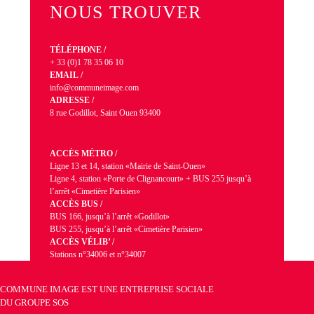
NOUS TROUVER
TÉLÉPHONE /
+ 33 (0)1 78 35 06 10
EMAIL /
info@communeimage.com
ADRESSE /
8 rue Godillot, Saint Ouen 93400
VOIR DANS MAPS
ACCÈS MÉTRO /
Ligne 13 et 14, station «Mairie de Saint-Ouen»
Ligne 4, station «Porte de Clignancourt» + BUS 255 jusqu’à
l’arrêt «Cimetière Parisien»
ACCÈS BUS /
BUS 166, jusqu’à l’arrêt «Godillot»
BUS 255, jusqu’à l’arrêt «Cimetière Parisien»
ACCÈS VÉLIB’ /
Stations n°34006 et n°34007
COMMUNE IMAGE EST UNE ENTREPRISE SOCIALE
DU
GROUPE SOS